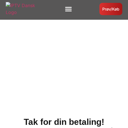
Prøv/Køb
Instruktioner/Kom i gang
Tak for din betaling!