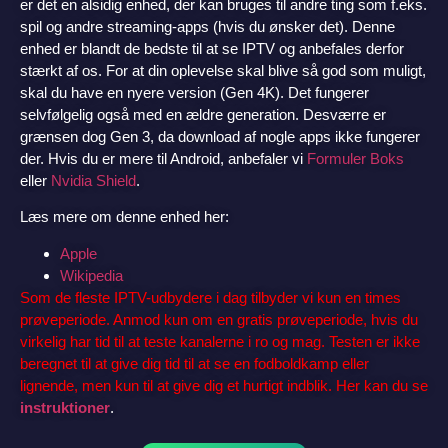
er det en alsidig enhed, der kan bruges til andre ting som f.eks.
spil og andre streaming-apps (hvis du ønsker det). Denne
enhed er blandt de bedste til at se IPTV og anbefales derfor
stærkt af os. For at din oplevelse skal blive så god som muligt,
skal du have en nyere version (Gen 4K). Det fungerer
selvfølgelig også med en ældre generation. Desværre er
grænsen dog Gen 3, da download af nogle apps ikke fungerer
der. Hvis du er mere til Android, anbefaler vi
Formuler Boks
eller
Nvidia Shield
.
Læs mere om denne enhed her:
Apple
Wikipedia
Som de fleste IPTV-udbydere i dag tilbyder vi kun en times
prøveperiode. Anmod kun om en gratis prøveperiode, hvis du
virkelig har tid til at teste kanalerne i ro og mag. Testen er ikke
beregnet til at give dig tid til at se en fodboldkamp eller
lignende, men kun til at give dig et hurtigt indblik. Her kan du se
instruktioner
.