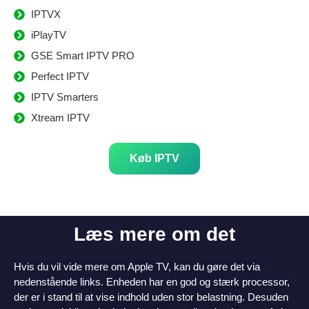
IPTVX
iPlayTV
GSE Smart IPTV PRO
Perfect IPTV
IPTV Smarters
Xtream IPTV
Køb IPTV
Læs mere om det
Hvis du vil vide mere om Apple TV, kan du gøre det via
nedenstående links. Enheden har en god og stærk processor,
der er i stand til at vise indhold uden stor belastning. Desuden