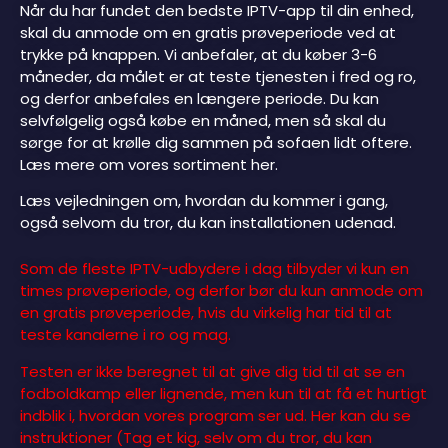
Når du har fundet den bedste IPTV-app til din enhed,
skal du anmode om en gratis prøveperiode ved at
trykke på knappen. Vi anbefaler, at du køber 3-6
måneder, da målet er at teste tjenesten i fred og ro,
og derfor anbefales en længere periode. Du kan
selvfølgelig også købe en måned, men så skal du
sørge for at krølle dig sammen på sofaen lidt oftere.
Læs mere om vores sortiment her.
Læs vejledningen om, hvordan du kommer i gang,
også selvom du tror, du kan installationen udenad.
Som de fleste IPTV-udbydere i dag tilbyder vi kun en
times prøveperiode, og derfor bør du kun anmode om
en gratis prøveperiode, hvis du virkelig har tid til at
teste kanalerne i ro og mag.
Testen er ikke beregnet til at give dig tid til at se en
fodboldkamp eller lignende, men kun til at få et hurtigt
indblik i, hvordan vores program ser ud. Her kan du se
instruktioner
(Tag et kig, selv om du tror, du kan