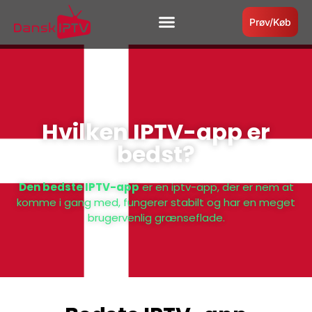
Prøv/Køb
Instruktioner/Kom i gang
Prøv IPTV
Hvilken IPTV-app er
bedst?
Den bedste IPTV-app
er en iptv-app, der er nem at
komme i gang med, fungerer stabilt og har en meget
brugervenlig grænseflade.