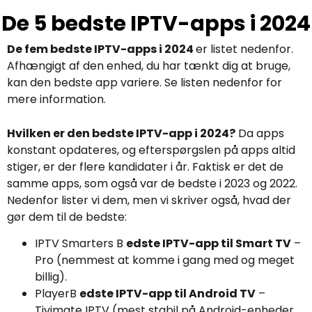
De 5 bedste IPTV-apps i 2024
De fem bedste IPTV-apps i 2024
er listet nedenfor.
Afhængigt af den enhed, du har tænkt dig at bruge,
kan den bedste app variere. Se listen nedenfor for
mere information.
Hvilken er den bedste IPTV-app i 2024?
Da apps
konstant opdateres, og efterspørgslen på apps altid
stiger, er der flere kandidater i år. Faktisk er det de
samme apps, som også var de bedste i 2023 og 2022.
Nedenfor lister vi dem, men vi skriver også, hvad der
gør dem til de bedste:
IPTV Smarters B
edste IPTV-app til Smart TV
–
Pro (nemmest at komme i gang med og meget
billig).
PlayerB
edste IPTV-app til Android TV
–
Tivimate IPTV (mest stabil på Android-enheder,